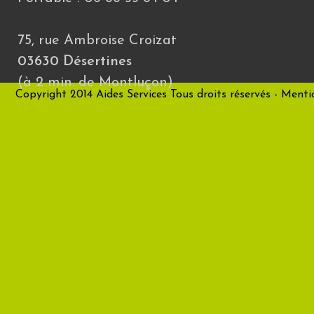
75, rue Ambroise Croizat
03630 Désertines
(à 2 min. de Montluçon)
Copyright 2014 Aides Services Tous droits réservés -
Mentio